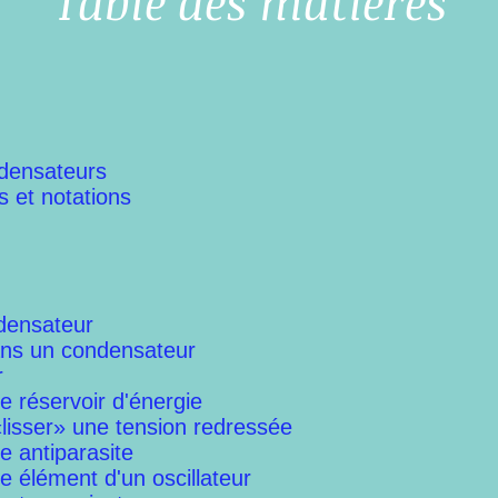
Table des matières
ndensateurs
 et notations
densateur
ans un condensateur
r
 réservoir d'énergie
«lisser» une tension redressée
e antiparasite
 élément d'un oscillateur