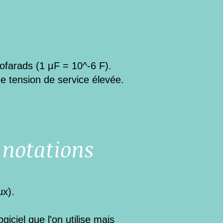
ofarads (1 µF = 10^-6 F).
e tension de service élevée.
 notations
ux).
iciel que l'on utilise mais