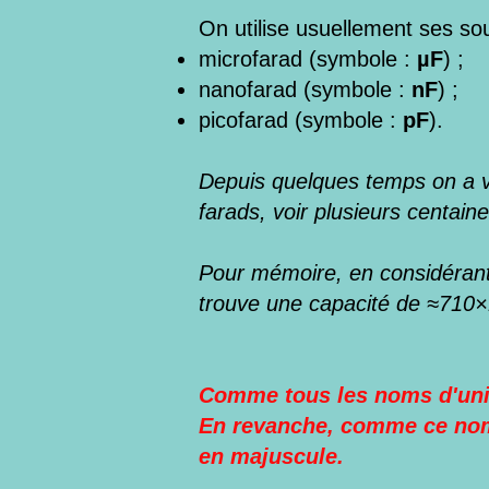
On utilise usuellement ses so
microfarad (symbole :
µF
) ;
nanofarad (symbole :
nF
) ;
picofarad (symbole :
pF
).
Depuis quelques temps on a vu
farads, voir plusieurs centain
Pour mémoire, en considérant
trouve une capacité de ≈710×
Comme tous les noms d'un
En revanche, comme ce nom 
en majuscule.