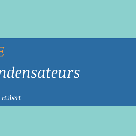
E
ondensateurs
r Hubert