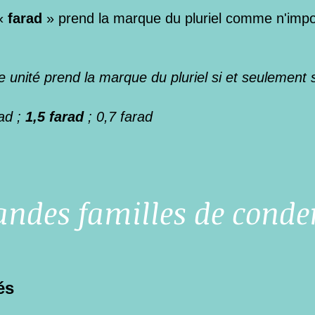
 «
farad
» prend la marque du pluriel comme n'im
 unité prend la marque du pluriel si et seulement s
ad ;
1,5 farad
; 0,7 farad
andes familles de conde
és