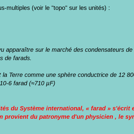
us-multiples
(voir le "topo" sur les unités)
:
 apparaître sur le marché des condensateurs de tr
es de farads.
 la Terre comme une sphère conductrice de 12 800
10-6 farad (≈710 µF)
ités du
Système international
, « farad » s'écrit
provient du patronyme d'un physicien , le sym