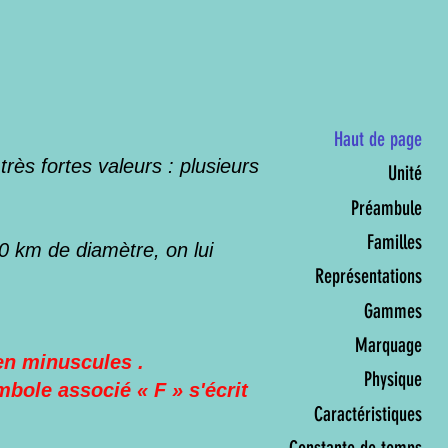
Haut de page
ès fortes valeurs : plusieurs
Unité
Préambule
Familles
 km de diamètre, on lui
Représentations
Gammes
Marquage
 en minuscules .
Physique
bole associé « F » s'écrit
Caractéristiques
Constante de temps