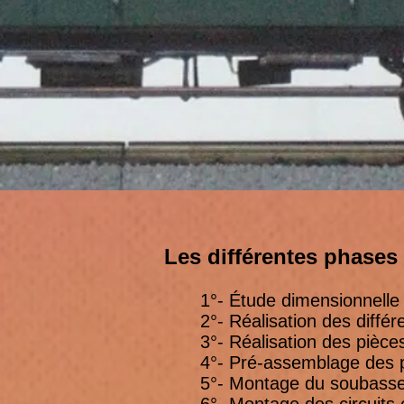
Les différentes phases d
1°- Étude dimensionnelle 
2°- Réalisation des différ
3°- Réalisation des pièc
4°- Pré-assemblage des p
5°- Montage du soubass