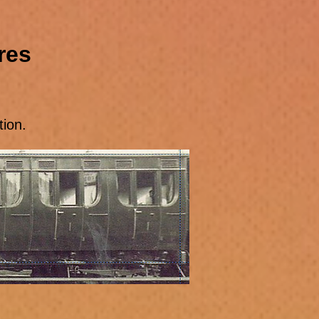
res
ion.